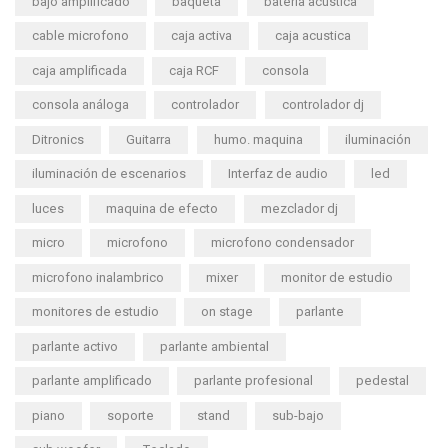
bajo amplificado
baqueta
bateria acustica
cable microfono
caja activa
caja acustica
caja amplificada
caja RCF
consola
consola análoga
controlador
controlador dj
Ditronics
Guitarra
humo. maquina
iluminación
iluminación de escenarios
Interfaz de audio
led
luces
maquina de efecto
mezclador dj
micro
microfono
microfono condensador
microfono inalambrico
mixer
monitor de estudio
monitores de estudio
on stage
parlante
parlante activo
parlante ambiental
parlante amplificado
parlante profesional
pedestal
piano
soporte
stand
sub-bajo