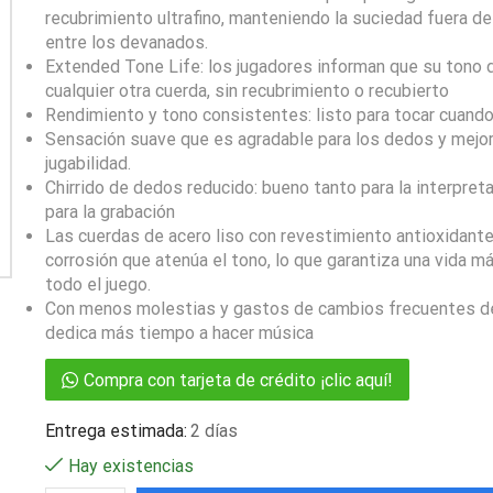
recubrimiento ultrafino, manteniendo la suciedad fuera d
entre los devanados.
Extended Tone Life: los jugadores informan que su tono 
cualquier otra cuerda, sin recubrimiento o recubierto
Rendimiento y tono consistentes: listo para tocar cuand
Sensación suave que es agradable para los dedos y mejor
jugabilidad.
Chirrido de dedos reducido: bueno tanto para la interpre
para la grabación
Las cuerdas de acero liso con revestimiento antioxidante
corrosión que atenúa el tono, lo que garantiza una vida má
todo el juego.
Con menos molestias y gastos de cambios frecuentes de
dedica más tiempo a hacer música
Compra con tarjeta de crédito ¡clic aquí!
Entrega estimada:
2 días
Hay existencias