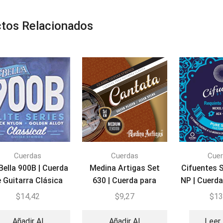
tos Relacionados
Cuerdas
Cuerdas
Cue
Bella 900B | Cuerda
Medina Artigas Set
Cifuentes 
e Guitarra Clásica
630 | Cuerda para
NP | Cuerd
Nylon Negro
Guitarra
Nickel
$
14,42
$
9,27
$
13
Añadir Al
Añadir Al
Leer