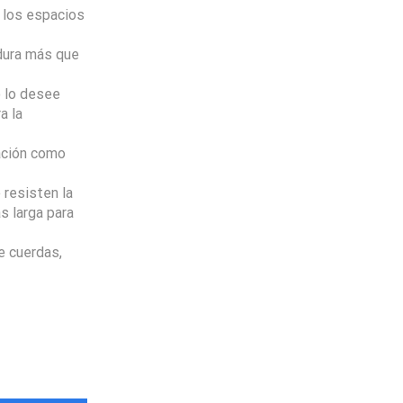
e los espacios
dura más que
o lo desee
a la
tación como
 resisten la
s larga para
 cuerdas,
Envio
100%
Gratis
productos seleccionados