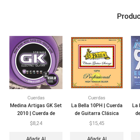
Produc
Cuerdas
Cuerdas
Medina Artigas GK Set
La Bella 10PH | Cuerda
La 
2010 | Cuerda de
de Guitarra Clásica
d
Guitarra Eléctrica
Profesional Plateada
$
8,24
$
15,45
Añadir Al
Añadir Al