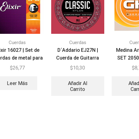
Cuerdas
Cuerdas
Cue
ixir 16027 | Set de
D´Addario EJ27N |
Medina Ar
rdas de metal para
Cuerda de Guitarra
SET 2050
Guitarra
Clásica Nylon
para G
$
26,77
$
10,30
$
8
Leer Más
Añadir Al
Añad
Carrito
Car