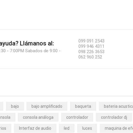
099 091 2543
 ayuda?
Llámanos al:
099 946 4311
:30 - 7:00PM Sabados de 9:00 -
098 226 3653
062 960 252
bajo
bajo amplificado
baqueta
bateria acustic
nsola
consola análoga
controlador
controlador dj
rios
Interfaz de audio
led
luces
maquina de ef