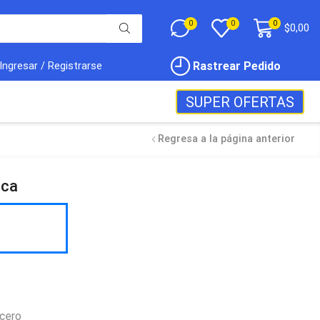
0
0
0
$
0,00
Rastrear Pedido
Ingresar / Registrarse
SUPER OFERTAS
Regresa a la página anterior
ica
acero