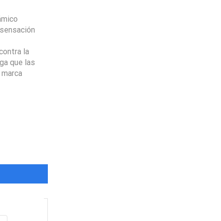
námico
 sensación
ontra la
rga que las
a marca
Envio
100%
Gratis
productos seleccionados