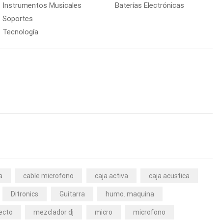
Instrumentos Musicales
Baterías Electrónicas
Soportes
Tecnología
a
cable microfono
caja activa
caja acustica
Ditronics
Guitarra
humo. maquina
ecto
mezclador dj
micro
microfono