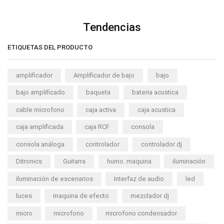
Tendencias
ETIQUETAS DEL PRODUCTO
amplificador
Amplificador de bajo
bajo
bajo amplificado
baqueta
bateria acustica
cable microfono
caja activa
caja acustica
caja amplificada
caja RCF
consola
consola análoga
controlador
controlador dj
Ditronics
Guitarra
humo. maquina
iluminación
iluminación de escenarios
Interfaz de audio
led
luces
maquina de efecto
mezclador dj
micro
microfono
microfono condensador