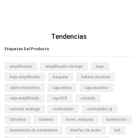
Tendencias
Etiquetas Del Producto
amplificador
Amplificador de bajo
bajo
bajo amplificado
baqueta
bateria acustica
cable microfono
caja activa
caja acustica
caja amplificada
caja RCF
consola
consola análoga
controlador
controlador dj
Ditronics
Guitarra
humo. maquina
iluminación
iluminación de escenarios
Interfaz de audio
led