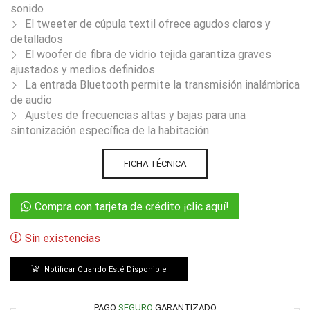
sonido
El tweeter de cúpula textil ofrece agudos claros y
detallados
El woofer de fibra de vidrio tejida garantiza graves
ajustados y medios definidos
La entrada Bluetooth permite la transmisión inalámbrica
de audio
Ajustes de frecuencias altas y bajas para una
sintonización específica de la habitación
FICHA TÉCNICA
Compra con tarjeta de crédito ¡clic aquí!
Sin existencias
Notificar Cuando Esté Disponible
PAGO
SEGURO
GARANTIZADO