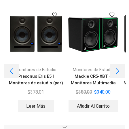
Monitores de Estudio
Monitores de Estudio
Presonus Eris E5 |
Mackie CR5-XBT –
Monitores de estudio (par)
Monitores Multimedia
Mo
$
378,01
$
380,00
$
340,00
Leer Más
Añadir Al Carrito