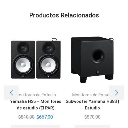
Productos Relacionados
Monitores de Estudio
Monitores de Estudio
Yamaha HS5 – Monitores
Subwoofer Yamaha HS8S |
M
de estudio (El PAR)
Estudio
$
810,00
$
667,00
$
870,00