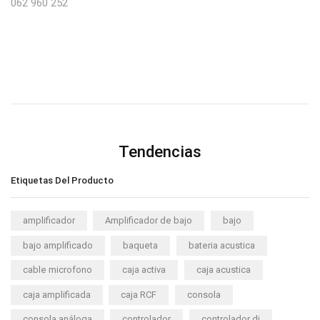
062 960 252
Tendencias
Etiquetas Del Producto
amplificador
Amplificador de bajo
bajo
bajo amplificado
baqueta
bateria acustica
cable microfono
caja activa
caja acustica
caja amplificada
caja RCF
consola
consola análoga
controlador
controlador dj