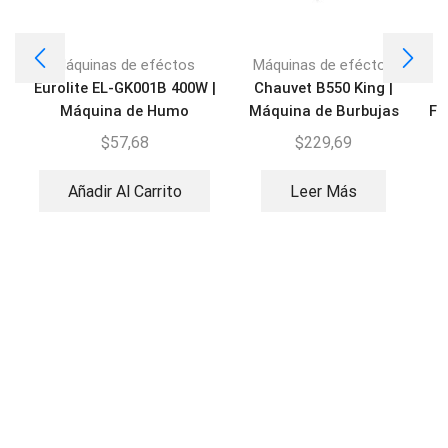
Máquinas de eféctos
Máquinas de eféctos
Eurolite EL-GK001B 400W |
Chauvet B550 King |
Máquina de Humo
Máquina de Burbujas
FM
$
57,68
$
229,69
Añadir Al Carrito
Leer Más