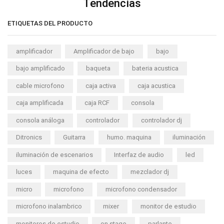
Tendencias
ETIQUETAS DEL PRODUCTO
amplificador
Amplificador de bajo
bajo
bajo amplificado
baqueta
bateria acustica
cable microfono
caja activa
caja acustica
caja amplificada
caja RCF
consola
consola análoga
controlador
controlador dj
Ditronics
Guitarra
humo. maquina
iluminación
iluminación de escenarios
Interfaz de audio
led
luces
maquina de efecto
mezclador dj
micro
microfono
microfono condensador
microfono inalambrico
mixer
monitor de estudio
monitores de estudio
on stage
parlante