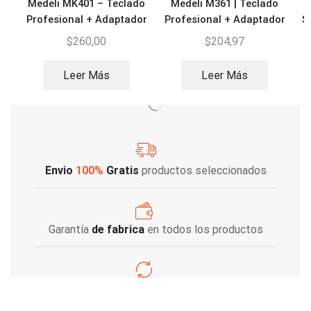
Medeli MK401 – Teclado
Medeli M361 | Teclado
Profesional + Adaptador
Profesional + Adaptador
S
$
260,00
$
204,97
Leer Más
Leer Más
Envio
100%
Gratis
productos seleccionados
Garantía
de fabrica
en todos los productos
Varios metodos
de pago