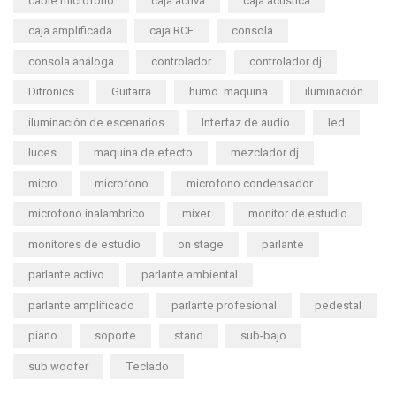
cable microfono
caja activa
caja acustica
caja amplificada
caja RCF
consola
consola análoga
controlador
controlador dj
Ditronics
Guitarra
humo. maquina
iluminación
iluminación de escenarios
Interfaz de audio
led
luces
maquina de efecto
mezclador dj
micro
microfono
microfono condensador
microfono inalambrico
mixer
monitor de estudio
monitores de estudio
on stage
parlante
parlante activo
parlante ambiental
parlante amplificado
parlante profesional
pedestal
piano
soporte
stand
sub-bajo
sub woofer
Teclado