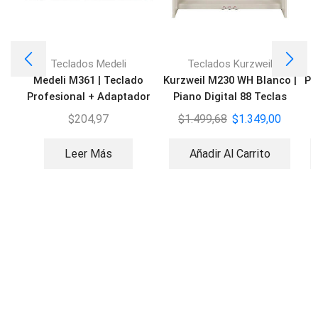
Teclados Medeli
Teclados Kurzweil
Medeli M361 | Teclado
Kurzweil M230 WH Blanco |
PS
Profesional + Adaptador
Piano Digital 88 Teclas
$
204,97
$
1.499,68
$
1.349,00
Leer Más
Añadir Al Carrito