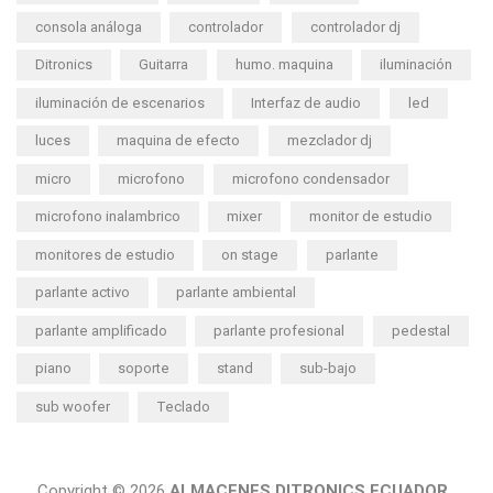
consola análoga
controlador
controlador dj
Ditronics
Guitarra
humo. maquina
iluminación
iluminación de escenarios
Interfaz de audio
led
luces
maquina de efecto
mezclador dj
micro
microfono
microfono condensador
microfono inalambrico
mixer
monitor de estudio
monitores de estudio
on stage
parlante
parlante activo
parlante ambiental
parlante amplificado
parlante profesional
pedestal
piano
soporte
stand
sub-bajo
sub woofer
Teclado
Copyright © 2026
ALMACENES DITRONICS ECUADOR.