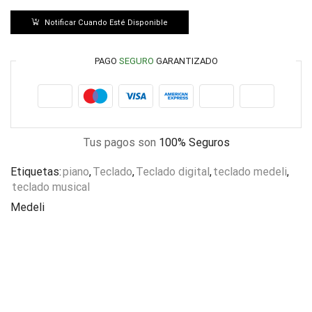
Notificar Cuando Esté Disponible
PAGO
SEGURO
GARANTIZADO
Tus pagos son
100% Seguros
Etiquetas:
piano
,
Teclado
,
Teclado digital
,
teclado medeli
,
teclado musical
Medeli