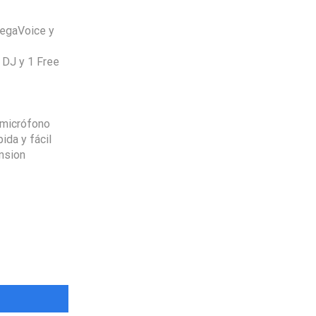
MegaVoice y
 DJ y 1 Free
 micrófono
ida y fácil
nsion
Envio
100%
Gratis
productos seleccionados