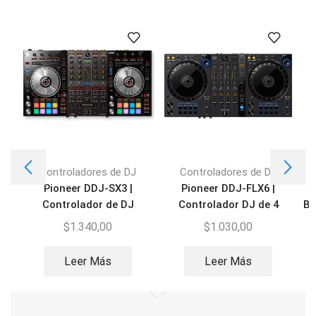
Controladores de DJ
Controladores de DJ
Pioneer DDJ-SX3 |
Pioneer DDJ-FLX6 |
Controlador de DJ
Controlador DJ de 4
Be
canales
$
1.340,00
$
1.030,00
Leer Más
Leer Más