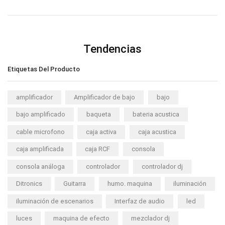
Tendencias
Etiquetas Del Producto
amplificador
Amplificador de bajo
bajo
bajo amplificado
baqueta
bateria acustica
cable microfono
caja activa
caja acustica
caja amplificada
caja RCF
consola
consola análoga
controlador
controlador dj
Ditronics
Guitarra
humo. maquina
iluminación
iluminación de escenarios
Interfaz de audio
led
luces
maquina de efecto
mezclador dj