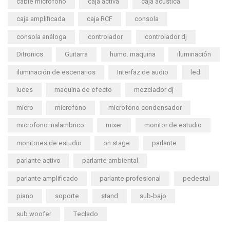
cable microfono
caja activa
caja acustica
caja amplificada
caja RCF
consola
consola análoga
controlador
controlador dj
Ditronics
Guitarra
humo. maquina
iluminación
iluminación de escenarios
Interfaz de audio
led
luces
maquina de efecto
mezclador dj
micro
microfono
microfono condensador
microfono inalambrico
mixer
monitor de estudio
monitores de estudio
on stage
parlante
parlante activo
parlante ambiental
parlante amplificado
parlante profesional
pedestal
piano
soporte
stand
sub-bajo
sub woofer
Teclado