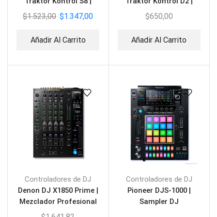
Traktor Kontrol S8 |
Traktor Kontrol D2 |
Controladora para DJ
Controlador DJ
$
1.523,00
$
1.347,00
$
650,00
Añadir Al Carrito
Añadir Al Carrito
Controladores de DJ
Controladores de DJ
Denon DJ X1850 Prime |
Pioneer DJS-1000 |
Mezclador Profesional
Sampler DJ
para DJ
Independiente
$
1.641,82