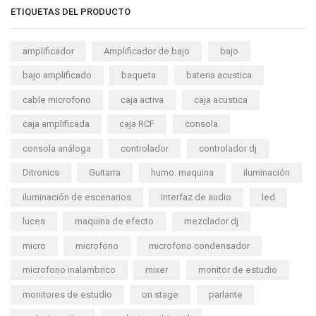
ETIQUETAS DEL PRODUCTO
amplificador
Amplificador de bajo
bajo
bajo amplificado
baqueta
bateria acustica
cable microfono
caja activa
caja acustica
caja amplificada
caja RCF
consola
consola análoga
controlador
controlador dj
Ditronics
Guitarra
humo. maquina
iluminación
iluminación de escenarios
Interfaz de audio
led
luces
maquina de efecto
mezclador dj
micro
microfono
microfono condensador
microfono inalambrico
mixer
monitor de estudio
monitores de estudio
on stage
parlante