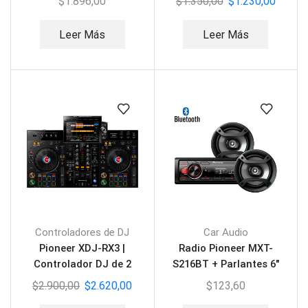
$
1.896,00
$
1.350,00
$
1.230,00
Leer Más
Leer Más
Controladores de DJ
Car Audio
Pioneer XDJ-RX3 |
Radio Pioneer MXT-
Controlador DJ de 2
S216BT + Parlantes 6″
canales
$
2.900,00
$
2.620,00
$
123,60