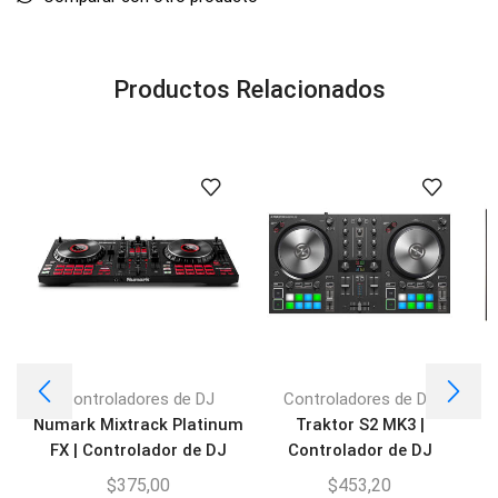
Productos Relacionados
Controladores de DJ
Controladores de DJ
Numark Mixtrack Platinum
Traktor S2 MK3 |
C
FX | Controlador de DJ
Controlador de DJ
H
$
375,00
$
453,20