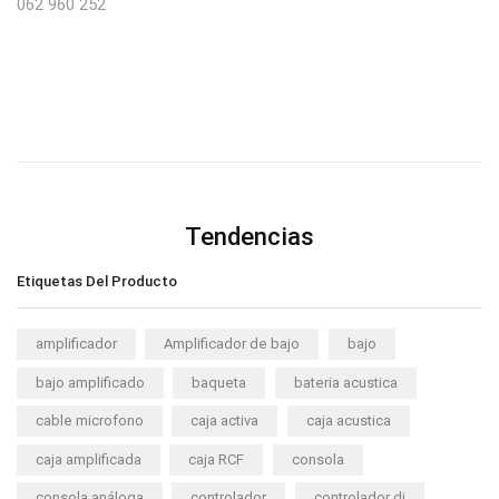
062 960 252
Tendencias
Etiquetas Del Producto
amplificador
Amplificador de bajo
bajo
bajo amplificado
baqueta
bateria acustica
cable microfono
caja activa
caja acustica
caja amplificada
caja RCF
consola
consola análoga
controlador
controlador dj