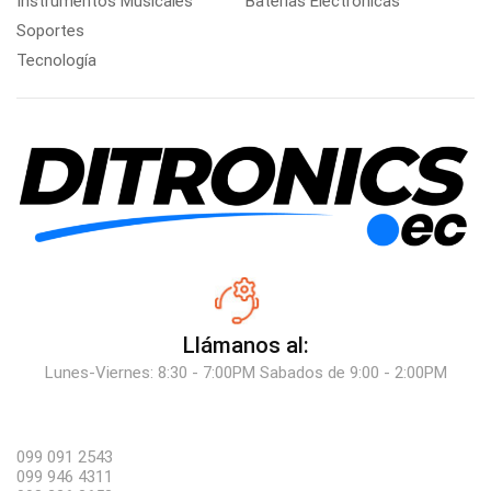
Instrumentos Musicales
Baterías Electrónicas
Soportes
Tecnología
Llámanos al:
Lunes-Viernes: 8:30 - 7:00PM Sabados de 9:00 - 2:00PM
099 091 2543
099 946 4311