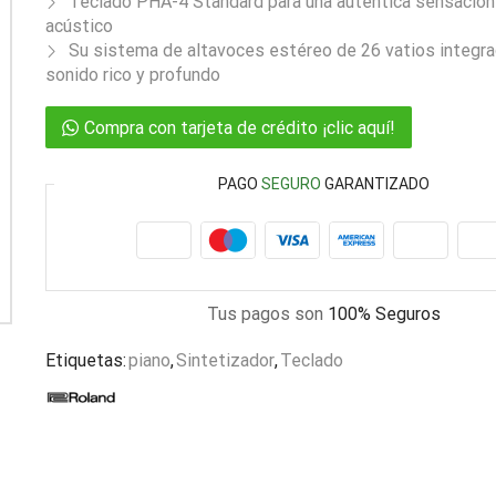
Teclado PHA-4 Standard para una auténtica sensación
acústico
Su sistema de altavoces estéreo de 26 vatios integra
sonido rico y profundo
Compra con tarjeta de crédito ¡clic aquí!
PAGO
SEGURO
GARANTIZADO
Tus pagos son
100% Seguros
Etiquetas:
piano
,
Sintetizador
,
Teclado