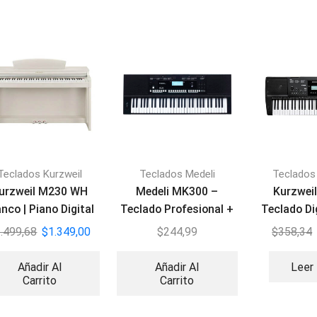
Teclados Kurzweil
Teclados Medeli
Teclados
urzweil M230 WH
Medeli MK300 –
Kurzweil
nco | Piano Digital
Teclado Profesional +
Teclado Di
88 Teclas
Adaptador
Tec
.499,68
$
1.349,00
$
244,99
$
358,34
Añadir Al
Añadir Al
Leer
Carrito
Carrito