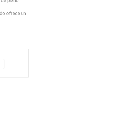
 de piano
do ofrece un
Envio
100%
Gratis
productos seleccionados