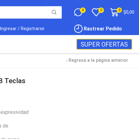
0
0
0
$
0,00
Rastrear Pedido
Ingresar / Registrarse
SUPER OFERTAS
Regresa a la página anterior
8 Teclas
 expresividad
s de