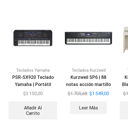
Teclados Yamaha
Teclados Kurzweil
PSR-SX920 Teclado
Kurzweil SP6 | 88
K
Yamaha | Portátil
notas acción martillo
Bla
Profesional
$
3.150,00
$
1.705,68
$
1.549,00
$
1
Workstation
Añadir Al
Leer Más
Carrito