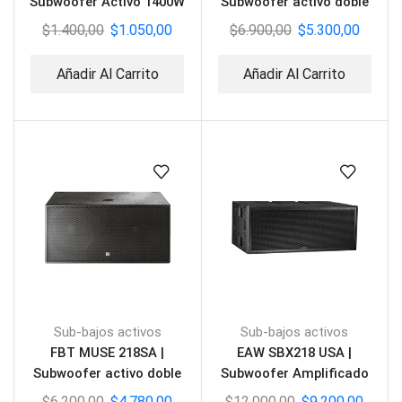
Subwoofer Activo 1400W
Subwoofer activo doble
$
1.400,00
$
1.050,00
$
6.900,00
$
5.300,00
Añadir Al Carrito
Añadir Al Carrito
Sub-bajos activos
Sub-bajos activos
FBT MUSE 218SA |
EAW SBX218 USA |
Subwoofer activo doble
Subwoofer Amplificado
2X18″
$
6.200,00
$
4.780,00
$
12.000,00
$
9.200,00