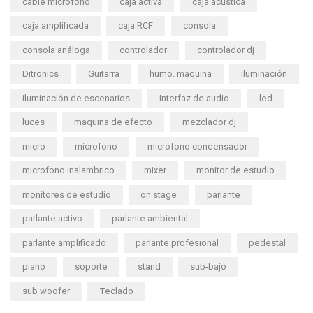
cable microfono
caja activa
caja acustica
caja amplificada
caja RCF
consola
consola análoga
controlador
controlador dj
Ditronics
Guitarra
humo. maquina
iluminación
iluminación de escenarios
Interfaz de audio
led
luces
maquina de efecto
mezclador dj
micro
microfono
microfono condensador
microfono inalambrico
mixer
monitor de estudio
monitores de estudio
on stage
parlante
parlante activo
parlante ambiental
parlante amplificado
parlante profesional
pedestal
piano
soporte
stand
sub-bajo
sub woofer
Teclado