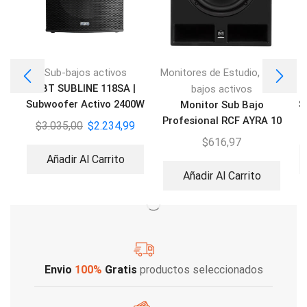
,
Sub-bajos activos
Monitores de Estudio
Sub-
FBT SUBLINE 118SA |
bajos activos
Subwoofer Activo 2400W
S
Monitor Sub Bajo
Profesional RCF AYRA 10
$
3.035,00
$
2.234,99
$
616,97
Añadir Al Carrito
Añadir Al Carrito
Envio
100%
Gratis
productos seleccionados