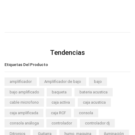
Tendencias
Etiquetas Del Producto
amplificador
Amplificador de bajo
bajo
bajo amplificado
baqueta
bateria acustica
cable microfono
caja activa
caja acustica
caja amplificada
caja RCF
consola
consola análoga
controlador
controlador dj
Ditronics
Guitarra
humo. maquina
iluminación