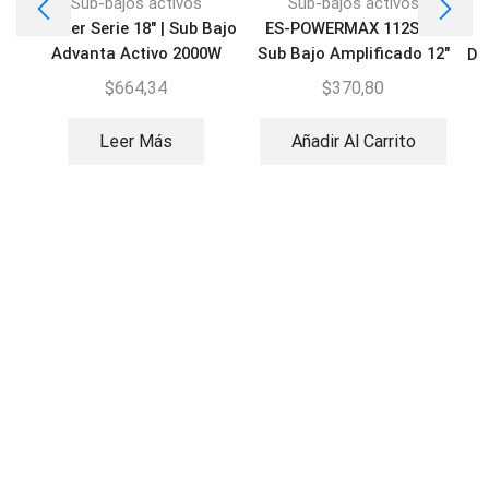
Sub-bajos activos
Sub-bajos activos
Grober Serie 18″ | Sub Bajo
ES-POWERMAX 112SW |
Advanta Activo 2000W
Sub Bajo Amplificado 12″
DA
$
664,34
$
370,80
Leer Más
Añadir Al Carrito