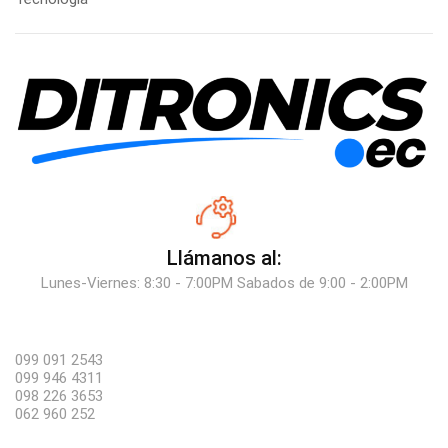
Llámanos al:
Lunes-Viernes: 8:30 - 7:00PM Sabados de 9:00 - 2:00PM
099 091 2543
099 946 4311
098 226 3653
062 960 252