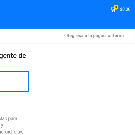
0
$
0,00
Regresa a la página anterior
igente de
Mac para
 y
roid, djay,