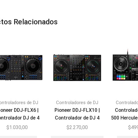
tos Relacionados
ontroladores de DJ
Controladores de DJ
Controlad
ioneer DDJ-FLX6 |
Pioneer DDJ-FLX10 |
Controlad
ntrolador DJ de 4
Controlador de DJ 4
500 Hercule
canales
Canales
Your
$
1.030,00
$
2.270,00
$
49