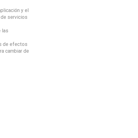
licación y el
de servicios
 las
os de efectos
ara cambiar de
.
Envio
100%
Gratis
productos seleccionados
Garantía
de fabrica
en
todos los productos