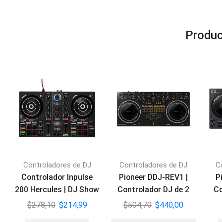
Produc
Controladores de DJ
Controladores de DJ
C
Controlador Inpulse
Pioneer DDJ-REV1 |
P
200 Hercules | DJ Show
Controlador DJ de 2
Co
Your Mix
canales estilo Scratch
$
278,10
$
214,99
$
504,70
$
440,00