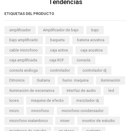
Tendencias
ETIQUETAS DEL PRODUCTO
amplificador
Amplificador de bajo
bajo
bajo amplificado
baqueta
bateria acustica
cable microfono
caja activa
caja acustica
caja amplificada
caja RCF
consola
consola análoga
controlador
controlador dj
Ditronics
Guitarra
humo. maquina
iluminación
iluminación de escenarios
Interfaz de audio
led
luces
maquina de efecto
mezclador dj
micro
microfono
microfono condensador
microfono inalambrico
mixer
monitor de estudio
monitores de estudio
on stage
parlante