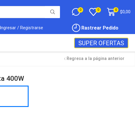
0
0
0
$
0,00
Rastrear Pedido
Ingresar / Registrarse
SUPER OFERTAS
Regresa a la página anterior
ta 400W