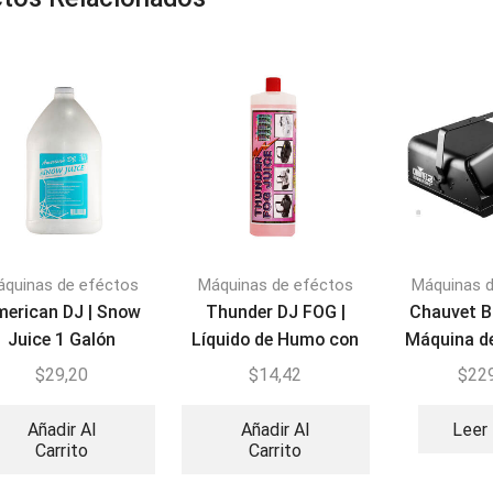
áquinas de eféctos
Máquinas de eféctos
Máquinas 
erican DJ | Snow
Thunder DJ FOG |
Chauvet B
Juice 1 Galón
Líquido de Humo con
Máquina d
Aromas 1 litro
$
29,20
$
14,42
$
22
Añadir Al
Añadir Al
Leer
Carrito
Carrito