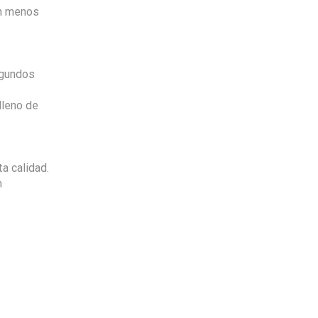
on menos
egundos
lleno de
a calidad.
m
Envio
100%
Gratis
productos seleccionados