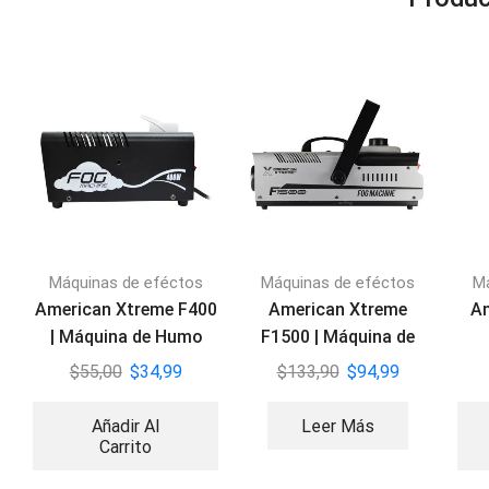
Máquinas de eféctos
Máquinas de eféctos
M
American Xtreme F400
American Xtreme
Am
| Máquina de Humo
F1500 | Máquina de
Humo
$
55,00
$
34,99
$
133,90
$
94,99
Añadir Al
Leer Más
Carrito