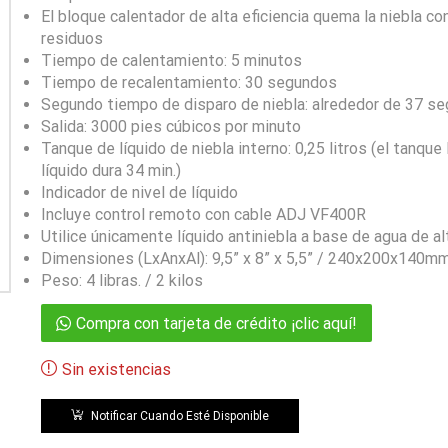
El bloque calentador de alta eficiencia quema la niebla c
residuos
Tiempo de calentamiento: 5 minutos
Tiempo de recalentamiento: 30 segundos
Segundo tiempo de disparo de niebla: alrededor de 37 s
Salida: 3000 pies cúbicos por minuto
Tanque de líquido de niebla interno: 0,25 litros (el tanque 
líquido dura 34 min.)
Indicador de nivel de líquido
Incluye control remoto con cable ADJ VF400R
Utilice únicamente líquido antiniebla a base de agua de alt
Dimensiones (LxAnxAl): 9,5” x 8” x 5,5” / 240x200x140m
Peso: 4 libras. / 2 kilos
Compra con tarjeta de crédito ¡clic aquí!
Sin existencias
Notificar Cuando Esté Disponible