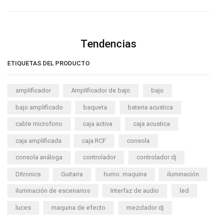
Tendencias
ETIQUETAS DEL PRODUCTO
amplificador
Amplificador de bajo
bajo
bajo amplificado
baqueta
bateria acustica
cable microfono
caja activa
caja acustica
caja amplificada
caja RCF
consola
consola análoga
controlador
controlador dj
Ditronics
Guitarra
humo. maquina
iluminación
iluminación de escenarios
Interfaz de audio
led
luces
maquina de efecto
mezclador dj