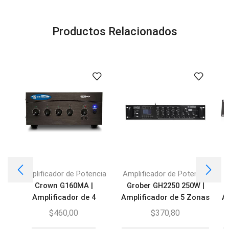
Productos Relacionados
Amplificador de Potencia
Amplificador de Potencia
A
Crown G160MA |
Grober GH2250 250W |
Amplificador de 4
Amplificador de 5 Zonas
A
entradas
BT/USB/FM
$
460,00
$
370,80