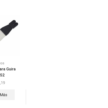
ros
Guiros
Guiros
ara Guira
Scrapper Raspador de
Meinl CH33HF | Cort
S2
Guira | Meinl MGS1
33 barras de concie
,19
$
33,00
$
234,99
 Más
Añadir Al
Añadir Al
Carrito
Carrito