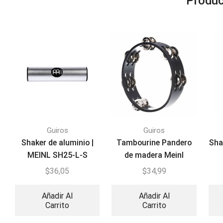
Produc
Guiros
Guiros
Shaker de aluminio |
Tambourine Pandero
Sha
MEINL SH25-L-S
de madera Meinl
CTA2S-BK
$
36,05
$
34,99
Añadir Al
Añadir Al
Carrito
Carrito