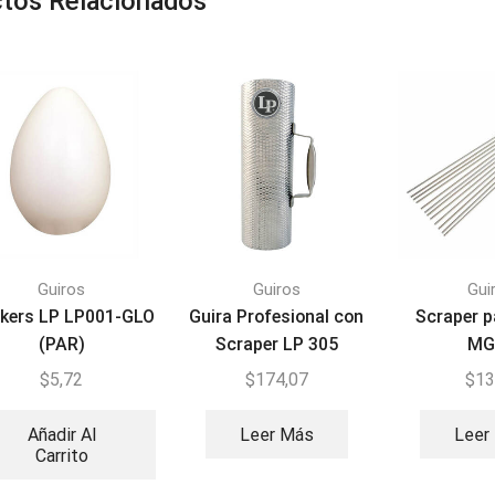
tos Relacionados
Guiros
Guiros
Gui
kers LP LP001-GLO
Guira Profesional con
Scraper p
(PAR)
Scraper LP 305
MG
$
5,72
$
174,07
$
13
Añadir Al
Leer Más
Leer
Carrito