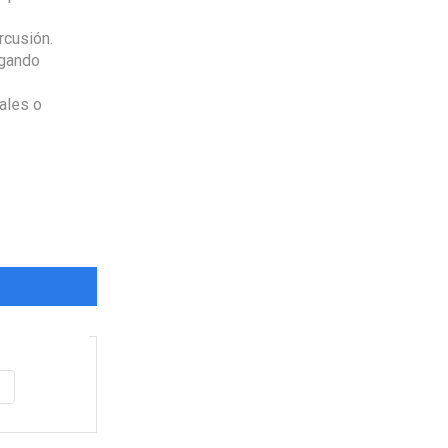
rcusión.
ugando
ales o
Envio
100%
Gratis
productos seleccionados