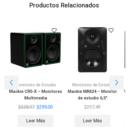
Productos Relacionados
Monitores de Estudio
Monitores de Estudio
Mackie CR5-X – Monitores
Mackie MR624 – Monitor
Y
Multimedia
de estudio 6,5″
$
328,97
$
299,00
$
257,49
Leer Más
Leer Más