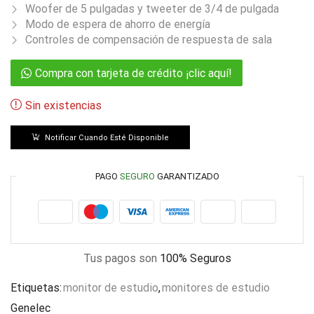
Woofer de 5 pulgadas y tweeter de 3/4 de pulgada
Modo de espera de ahorro de energía
Controles de compensación de respuesta de sala
Compra con tarjeta de crédito ¡clic aquí!
Sin existencias
Notificar Cuando Esté Disponible
PAGO
SEGURO
GARANTIZADO
Tus pagos son
100% Seguros
Etiquetas:
monitor de estudio
,
monitores de estudio
Genelec