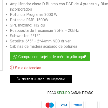
Amplificador clase D Bi-amp con DSP de 4 presets y Blu
incorporados
Potencia Programa: 3000 W
Potencia RMS: 1500W
SPL maximo: 132 dB
Respuesta de frecuencia: 35Hz – 20kHz
Subwoofer: 2*15″
Satelite: 6*5″ + 2*44mm NEO driver
Cabinas de madera acabado de poliurea
Compra con tarjeta de crédito ¡clic aquí!
Sin existencias
Notificar Cuando Esté Disponible
PAGO
SEGURO
GARANTIZADO