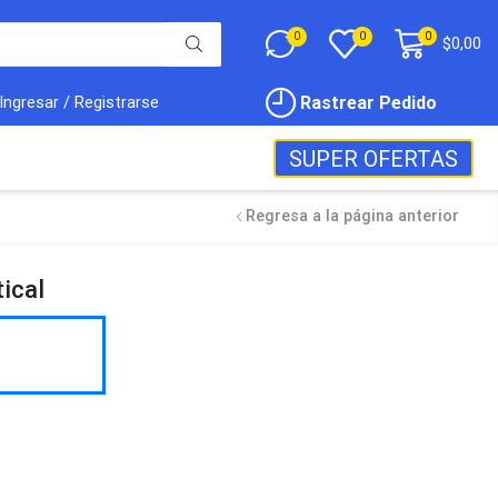
0
0
0
$
0,00
Rastrear Pedido
Ingresar / Registrarse
SUPER OFERTAS
Regresa a la página anterior
ical
Envio
100%
Gratis
productos seleccionados
Garantía
de fabrica
en
todos los productos