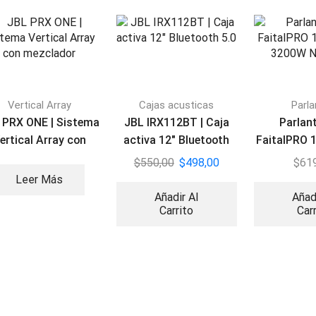
Vertical Array
Cajas acusticas
Parl
 PRX ONE | Sistema
JBL IRX112BT | Caja
Parlant
ertical Array con
activa 12″ Bluetooth
FaitalPRO 
mezclador
5.0
3200W N
$
550,00
$
498,00
$
61
Leer Más
Añadir Al
Añad
Carrito
Car