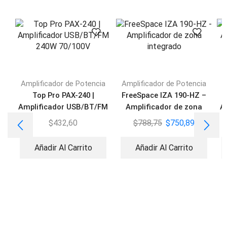
Amplificador de Potencia
Amplificador de Potencia
A
Top Pro PAX-240 |
FreeSpace IZA 190-HZ –
Amplificador USB/BT/FM
Amplificador de zona
A
240W 70/100V
integrado
$
432,60
$
788,75
$
750,89
Añadir Al Carrito
Añadir Al Carrito