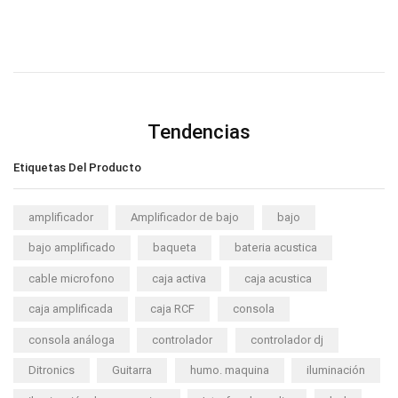
Tendencias
Etiquetas Del Producto
amplificador
Amplificador de bajo
bajo
bajo amplificado
baqueta
bateria acustica
cable microfono
caja activa
caja acustica
caja amplificada
caja RCF
consola
consola análoga
controlador
controlador dj
Ditronics
Guitarra
humo. maquina
iluminación