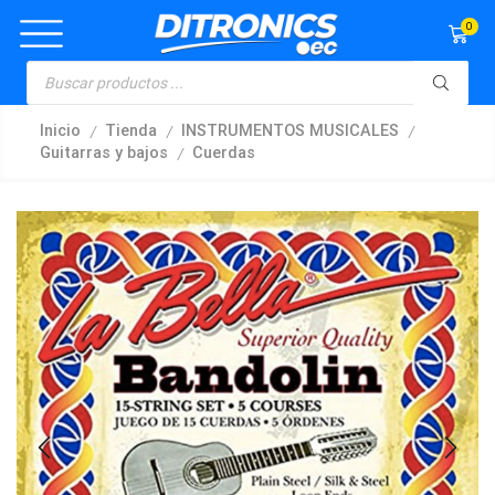
0
/
/
/
Inicio
Tienda
INSTRUMENTOS MUSICALES
/
Guitarras y bajos
Cuerdas