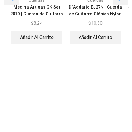
Cuerdas
Cuerdas
Medina Artigas GK Set
D´Addario EJ27N | Cuerda
S
2010 | Cuerda de Guitarra
de Guitarra Clásica Nylon
Eléctrica
$
8,24
$
10,30
Añadir Al Carrito
Añadir Al Carrito