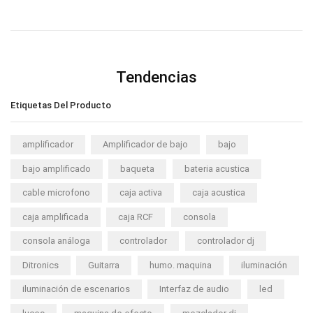
Tendencias
Etiquetas Del Producto
amplificador
Amplificador de bajo
bajo
bajo amplificado
baqueta
bateria acustica
cable microfono
caja activa
caja acustica
caja amplificada
caja RCF
consola
consola análoga
controlador
controlador dj
Ditronics
Guitarra
humo. maquina
iluminación
iluminación de escenarios
Interfaz de audio
led