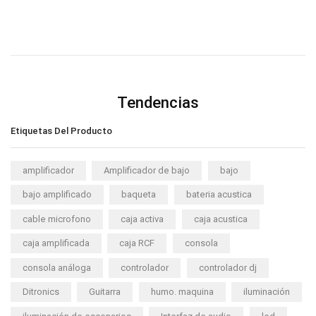
Tendencias
Etiquetas Del Producto
amplificador
Amplificador de bajo
bajo
bajo amplificado
baqueta
bateria acustica
cable microfono
caja activa
caja acustica
caja amplificada
caja RCF
consola
consola análoga
controlador
controlador dj
Ditronics
Guitarra
humo. maquina
iluminación