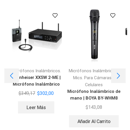
,
Micrófonos Inalámbricos.
Micrófonos Inalámbricos.
M
Sennheiser XXSW 2-ME |
Mics. Para Cámaras y
Micrófono Inalámbrico
Celulares
Lavalier
Micrófono Inalámbrico de
$
349,17
$
302,00
mano | BOYA BY-WHM8
PRO
$
143,08
Leer Más
Añadir Al Carrito