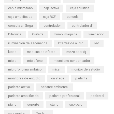
cable microfono
caja activa
caja acustica
caja amplificada
caja RCF
consola
consola análoga
controlador
controlador dj
Ditronics
Guitarra
humo. maquina
iluminación
iluminación de escenarios
Interfaz de audio
led
luces
maquina de efecto
mezclador dj
micro
microfono
microfono condensador
microfono inalambrico
mixer
monitor de estudio
monitores de estudio
on stage
parlante
parlante activo
parlante ambiental
parlante amplificado
parlante profesional
pedestal
piano
soporte
stand
sub-bajo
sub woofer
Teclado