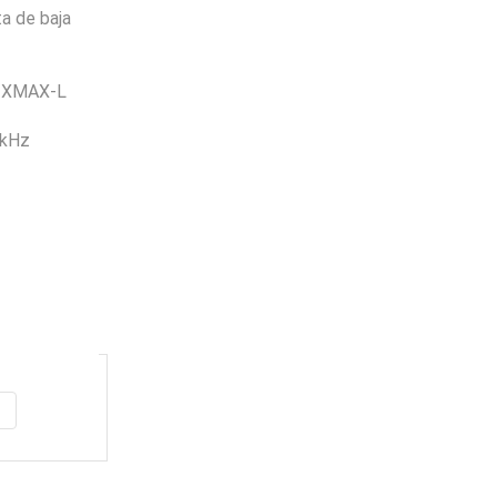
a de baja
o XMAX-L
 kHz
Envio
100%
Gratis
productos seleccionados