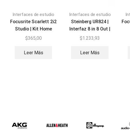
Interfaces de estudio
Interfaces de estudio
In
Focusrite Scarlett 2i2
Steinberg UR824 |
Foc
Studio | Kit Home
Interfaz 8 in 8 Out |
Studio 3ra Gen
hasta 24
$
365,00
$
1.233,93
Leer Más
Leer Más