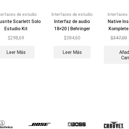
terfaces de estudio
Interfaces de estudio
Interfaces
usrite Scarlett Solo
Interfaz de audio
Native In
Estudio Kit
18×20 | Behringer
Komplete 
UMC1820
Interfaz d
$
298,69
$
384,60
$
347,00
Leer Más
Leer Más
Añad
Car