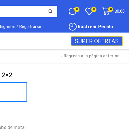
0
0
0
$
0,00
Rastrear Pedido
Ingresar / Registrarse
SUPER OFERTAS
Regresa a la página anterior
o 2×2
obs de metal