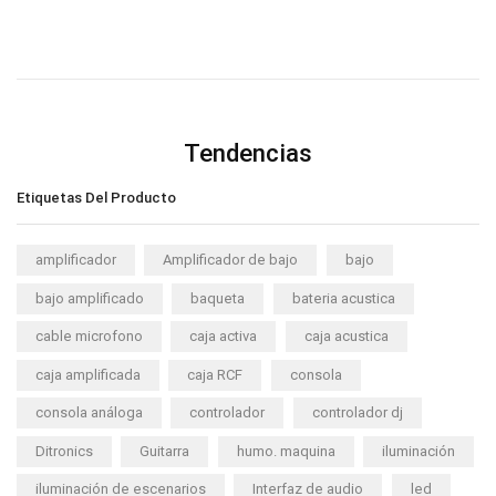
Tendencias
Etiquetas Del Producto
amplificador
Amplificador de bajo
bajo
bajo amplificado
baqueta
bateria acustica
cable microfono
caja activa
caja acustica
caja amplificada
caja RCF
consola
consola análoga
controlador
controlador dj
Ditronics
Guitarra
humo. maquina
iluminación
iluminación de escenarios
Interfaz de audio
led