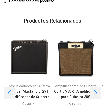
Comparar con otro producto
Productos Relacionados
Amplificadores de Guitarra
Amplificadores de Guitarra
Am
Fender Mustang LT25 |
Cort CM30R | Amplificador
F
Amplificador de Guitarra
para Guitarra 30W
$
299,73
$
195,00