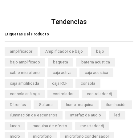
Tendencias
Etiquetas Del Producto
amplificador
Amplificador de bajo
bajo
bajo amplificado
baqueta
bateria acustica
cable microfono
caja activa
caja acustica
caja amplificada
caja RCF
consola
consola análoga
controlador
controlador dj
Ditronics
Guitarra
humo. maquina
iluminación
iluminación de escenarios
Interfaz de audio
led
luces
maquina de efecto
mezclador dj
micro
microfono
microfono condensador