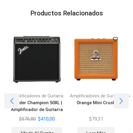
Productos Relacionados
Amplificadores de Guitarra
Amplificadores de Guitarra
Am
Fender Champion 50XL |
Orange Mini Crush
F
Amplificador de Guitarra
$
576,80
$
410,00
$
79,31