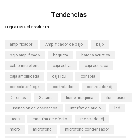
Tendencias
Etiquetas Del Producto
amplificador
Amplificador de bajo
bajo
bajo amplificado
baqueta
bateria acustica
cable microfono
caja activa
caja acustica
caja amplificada
caja RCF
consola
consola análoga
controlador
controlador dj
Ditronics
Guitarra
humo. maquina
iluminación
iluminación de escenarios
Interfaz de audio
led
luces
maquina de efecto
mezclador dj
micro
microfono
microfono condensador