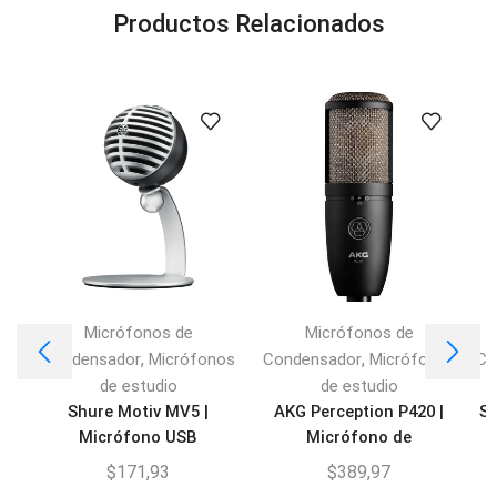
Productos Relacionados
Micrófonos de
Micrófonos de
,
,
Condensador
Micrófonos
Condensador
Micrófonos
Co
de estudio
de estudio
Shure Motiv MV5 |
AKG Perception P420 |
Sh
Micrófono USB
Micrófono de
Condensador
Condensador
$
171,93
$
389,97