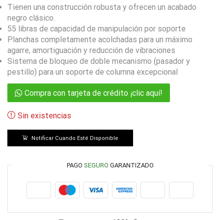
Tienen una construcción robusta y ofrecen un acabado
negro clásico.
55 libras de capacidad de manipulación por soporte
Planchas completamente acolchadas para un máximo
agarre, amortiguación y reducción de vibraciones
Sistema de bloqueo de doble mecanismo (pasador y
pestillo) para un soporte de columna excepcional
Compra con tarjeta de crédito ¡clic aquí!
Sin existencias
Notificar Cuando Esté Disponible
PAGO
SEGURO
GARANTIZADO