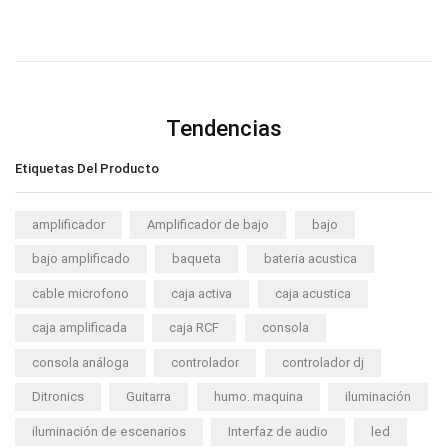
Tendencias
Etiquetas Del Producto
amplificador
Amplificador de bajo
bajo
bajo amplificado
baqueta
bateria acustica
cable microfono
caja activa
caja acustica
caja amplificada
caja RCF
consola
consola análoga
controlador
controlador dj
Ditronics
Guitarra
humo. maquina
iluminación
iluminación de escenarios
Interfaz de audio
led