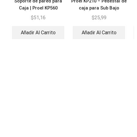
Soporte de pared para
Proel KP210 – Pedestal de
Caja | Proel KP560
caja para Sub Bajo
$
51,16
$
25,99
Añadir Al Carrito
Añadir Al Carrito