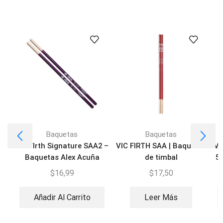
Baquetas
Baquetas
Vic FIrth Signature SAA2 –
VIC FIRTH SAA | Baquetas
Vi
Baquetas Alex Acuña
de timbal
5
Timbal purple
$
16,99
$
17,50
Añadir Al Carrito
Leer Más