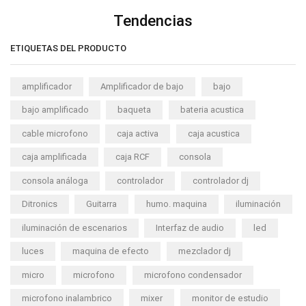
Tendencias
ETIQUETAS DEL PRODUCTO
amplificador
Amplificador de bajo
bajo
bajo amplificado
baqueta
bateria acustica
cable microfono
caja activa
caja acustica
caja amplificada
caja RCF
consola
consola análoga
controlador
controlador dj
Ditronics
Guitarra
humo. maquina
iluminación
iluminación de escenarios
Interfaz de audio
led
luces
maquina de efecto
mezclador dj
micro
microfono
microfono condensador
microfono inalambrico
mixer
monitor de estudio