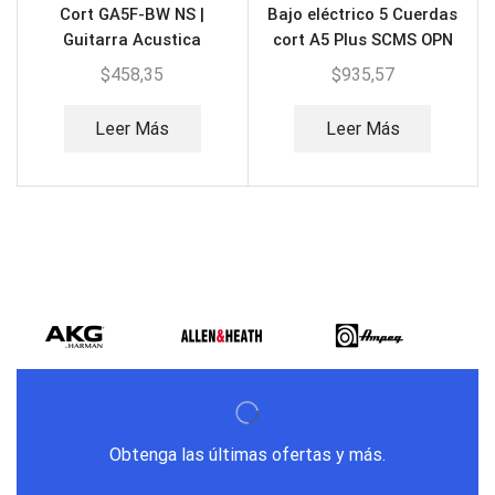
Cort GA5F-BW NS |
Bajo eléctrico 5 Cuerdas
Guitarra Acustica
cort A5 Plus SCMS OPN
(Incluye Estuche)
$
458,35
$
935,57
Leer Más
Leer Más
Obtenga las últimas ofertas y más.