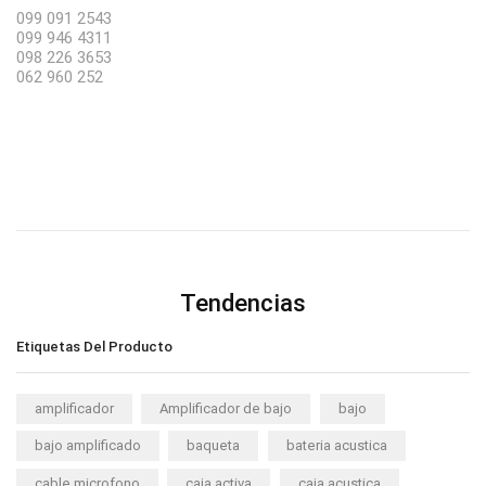
099 091 2543
099 946 4311
098 226 3653
062 960 252
Tendencias
Etiquetas Del Producto
amplificador
Amplificador de bajo
bajo
bajo amplificado
baqueta
bateria acustica
cable microfono
caja activa
caja acustica