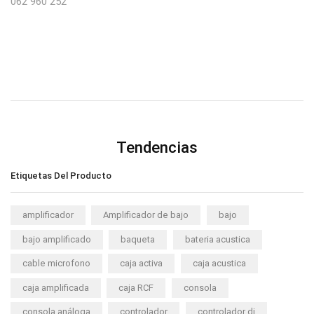
062 960 252
Tendencias
Etiquetas Del Producto
amplificador
Amplificador de bajo
bajo
bajo amplificado
baqueta
bateria acustica
cable microfono
caja activa
caja acustica
caja amplificada
caja RCF
consola
consola análoga
controlador
controlador dj