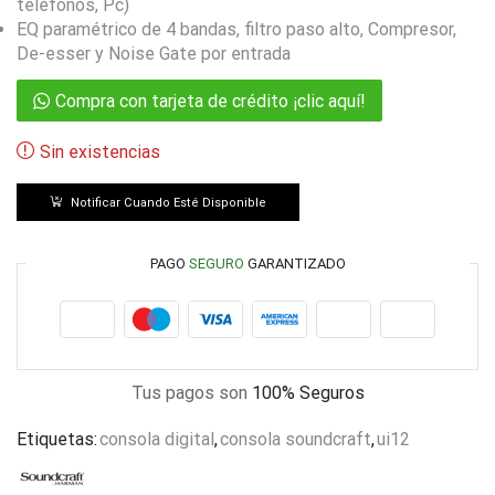
teléfonos, Pc)
EQ paramétrico de 4 bandas, filtro paso alto, Compresor,
De-esser y Noise Gate por entrada
Compra con tarjeta de crédito ¡clic aquí!
Sin existencias
Notificar Cuando Esté Disponible
PAGO
SEGURO
GARANTIZADO
Tus pagos son
100% Seguros
Etiquetas:
consola digital
,
consola soundcraft
,
ui12