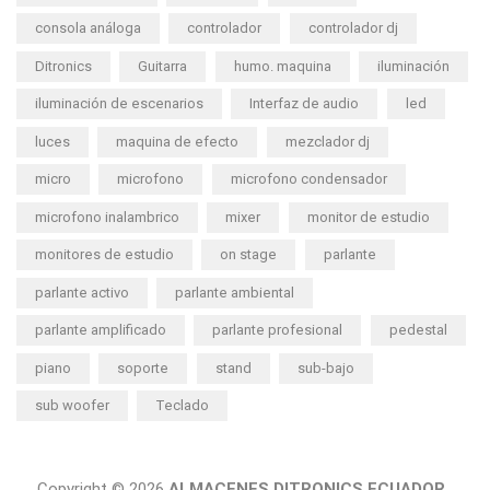
consola análoga
controlador
controlador dj
Ditronics
Guitarra
humo. maquina
iluminación
iluminación de escenarios
Interfaz de audio
led
luces
maquina de efecto
mezclador dj
micro
microfono
microfono condensador
microfono inalambrico
mixer
monitor de estudio
monitores de estudio
on stage
parlante
parlante activo
parlante ambiental
parlante amplificado
parlante profesional
pedestal
piano
soporte
stand
sub-bajo
sub woofer
Teclado
Copyright © 2026
ALMACENES DITRONICS ECUADOR.