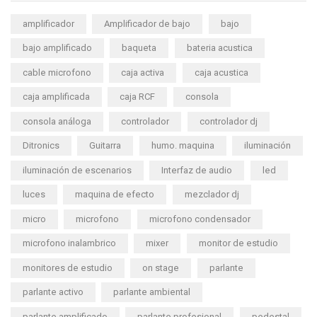
amplificador
Amplificador de bajo
bajo
bajo amplificado
baqueta
bateria acustica
cable microfono
caja activa
caja acustica
caja amplificada
caja RCF
consola
consola análoga
controlador
controlador dj
Ditronics
Guitarra
humo. maquina
iluminación
iluminación de escenarios
Interfaz de audio
led
luces
maquina de efecto
mezclador dj
micro
microfono
microfono condensador
microfono inalambrico
mixer
monitor de estudio
monitores de estudio
on stage
parlante
parlante activo
parlante ambiental
parlante amplificado
parlante profesional
pedestal