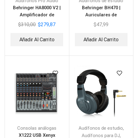
Audífonos Pro Audio
Audífonos de estudio
Behringer HA8000 V2 |
Behringer BH470 |
Amplificador de
Auriculares de
Audifonos 8 canales
monitorización de
$
310,00
$
279,87
$
47,99
estudio
Añadir Al Carrito
Añadir Al Carrito
,
Consolas análogas
Audífonos de estudio
X1222 USB Xenyx
,
Audífonos para DJ