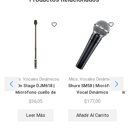
Mics. Vocales Dinámicos
Mics. Vocales Dinámicos
M
On Stage DJM618 |
Shure SM58 | Micrófono
B
Micrófono cuello de
Vocal Dinámico
Mi
Ganzo
$
36,05
$
177,00
Leer Más
Añadir Al Carrito