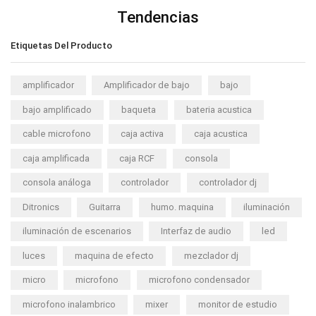
Tendencias
Etiquetas Del Producto
amplificador
Amplificador de bajo
bajo
bajo amplificado
baqueta
bateria acustica
cable microfono
caja activa
caja acustica
caja amplificada
caja RCF
consola
consola análoga
controlador
controlador dj
Ditronics
Guitarra
humo. maquina
iluminación
iluminación de escenarios
Interfaz de audio
led
luces
maquina de efecto
mezclador dj
micro
microfono
microfono condensador
microfono inalambrico
mixer
monitor de estudio