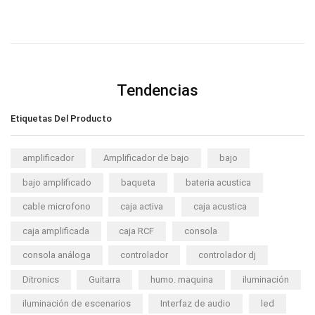
Tendencias
Etiquetas Del Producto
amplificador
Amplificador de bajo
bajo
bajo amplificado
baqueta
bateria acustica
cable microfono
caja activa
caja acustica
caja amplificada
caja RCF
consola
consola análoga
controlador
controlador dj
Ditronics
Guitarra
humo. maquina
iluminación
iluminación de escenarios
Interfaz de audio
led