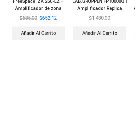
FreeSpace IZA 250-LZ –
LAB.GRUPPEN FP10000Q |
Amplificador de zona
Amplificador Replica
A
integrado
WATT 4X2500
$
685,00
$
652,12
$
1.480,00
Añadir Al Carrito
Añadir Al Carrito