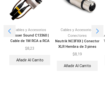
,
Cables y Accesorios
Cables y Accesorios
Besser Sound C13360 |
A
Conectores
Cable de 1M RCA a RCA
10
Neutrik NC3FXX | Conector
XLR Hembra de 3 pines
$
8,23
$
8,19
Añadir Al Carrito
Añadir Al Carrito