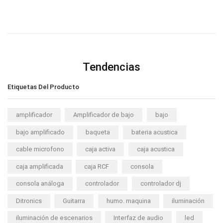
Tendencias
Etiquetas Del Producto
amplificador
Amplificador de bajo
bajo
bajo amplificado
baqueta
bateria acustica
cable microfono
caja activa
caja acustica
caja amplificada
caja RCF
consola
consola análoga
controlador
controlador dj
Ditronics
Guitarra
humo. maquina
iluminación
iluminación de escenarios
Interfaz de audio
led