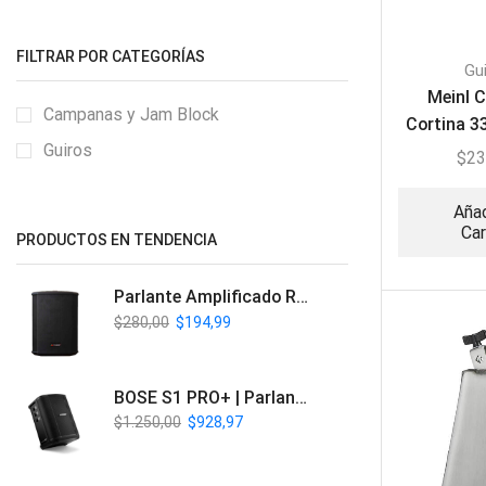
FILTRAR POR CATEGORÍAS
Gu
Meinl 
Campanas y Jam Block
Cortina 3
Guiros
conc
$
23
Añad
Car
PRODUCTOS EN TENDENCIA
Parlante Amplificado Recargable BT | Italy Audio ITL-PRO11
$
280,00
$
194,99
BOSE S1 PRO+ | Parlante Profesional PA Inalámbrico
$
1.250,00
$
928,97