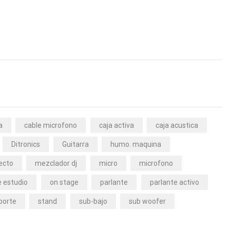
a
cable microfono
caja activa
caja acustica
Ditronics
Guitarra
humo. maquina
ecto
mezclador dj
micro
microfono
 estudio
on stage
parlante
parlante activo
porte
stand
sub-bajo
sub woofer