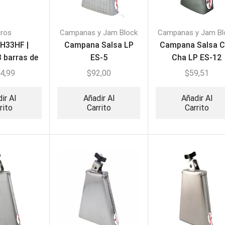
iros
Campanas y Jam Block
Campanas y Jam Bl
CH33HF |
Campana Salsa LP
Campana Salsa 
3 barras de
ES-5
Cha LP ES-12
ierto
4,99
$
92,00
$
59,51
ir Al
Añadir Al
Añadir Al
rito
Carrito
Carrito