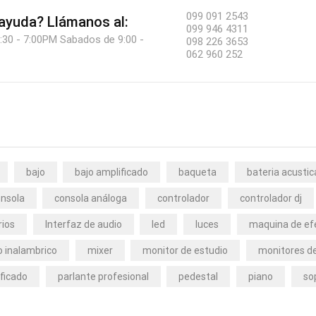
099 091 2543
 ayuda?
Llámanos al:
099 946 4311
:30 - 7:00PM Sabados de 9:00 -
098 226 3653
062 960 252
bajo
bajo amplificado
baqueta
bateria acustic
nsola
consola análoga
controlador
controlador dj
rios
Interfaz de audio
led
luces
maquina de ef
 inalambrico
mixer
monitor de estudio
monitores de
ficado
parlante profesional
pedestal
piano
so