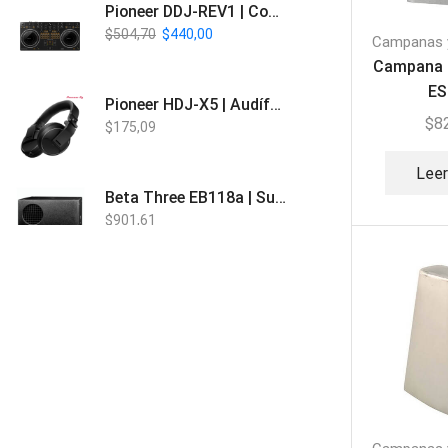
Pioneer DDJ-REV1 | Controlador DJ de 2 canales estilo Scratch
$
504,70
$
440,00
Campanas 
Campana
ES
Pioneer HDJ-X5 | Audífonos para DJ
$
8
$
175,09
Lee
Beta Three EB118a | Sub Bajo Activo
$
901,61
Bose L1 PRO8 | Vertical Array
$
1.915,80
Beta Three N15a MP3 | Caja Activa
$
579,60
$
537,00