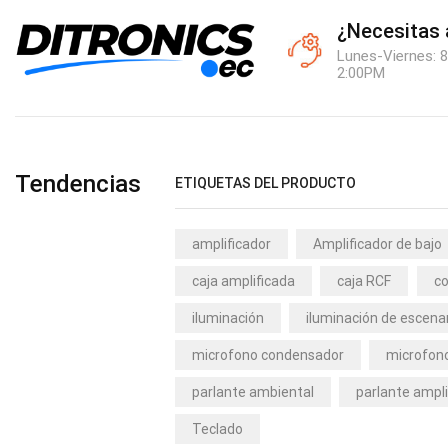
¿Necesitas
Lunes-Viernes: 8
2:00PM
Tendencias
ETIQUETAS DEL PRODUCTO
amplificador
Amplificador de bajo
caja amplificada
caja RCF
co
iluminación
iluminación de escena
microfono condensador
microfono
parlante ambiental
parlante ampli
Teclado