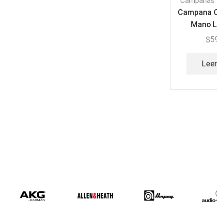
Campanas 
Campana Cl
Mano L
$
5
Lee