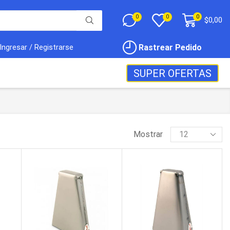
0
0
0
$
0,00
Rastrear Pedido
Ingresar / Registrarse
SUPER OFERTAS
Mostrar