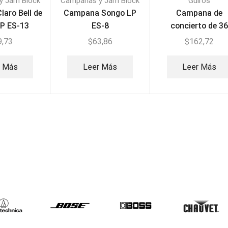
y Jam Block
Campanas y Jam Block
Guiros
aro Bell de
Campana Songo LP
Campana de
P ES-13
ES-8
concierto de 3
Barras LP511
9,73
$
63,86
$
162,72
r Más
Leer Más
Leer Más